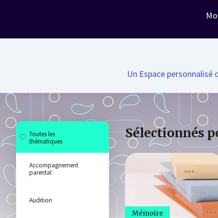
Hap
p
y
n
eu
r
on
Mo
A
C
ADEMY
Un Espace personnalisé d
Sélectionnés p
Toutes les
thématiques
Accompagnement
parental
Audition
Mémoire