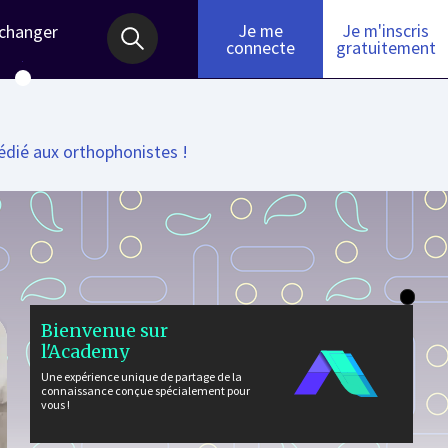
Je me
Je m'inscris
changer
connecte
gratuitement
édié aux orthophonistes !
Bienvenue sur
l'Academy
Une expérience unique de partage de la
connaissance conçue spécialement pour
vous !