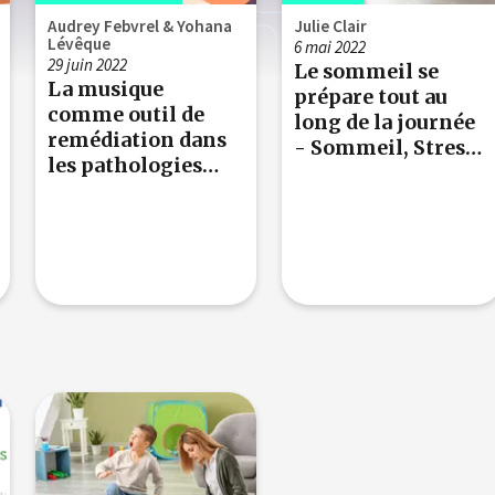
Audrey Febvrel & Yohana
Julie Clair
Lévêque
6 mai 2022
29 juin 2022
Le sommeil se
La musique
prépare tout au
comme outil de
long de la journée
remédiation dans
- Sommeil, Stress
les pathologies
et Hormones
neurologiques de
l'adulte