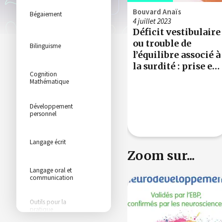
Bouvard Anaïs
Bégaiement
4 juillet 2023
Déficit vestibulaire
ou trouble de
Bilinguisme
l’équilibre associé à
la surdité : prise en
Cognition
soin
Mathématique
orthophonique du
jeune enfant (0-3
Développement
ans)
personnel
Langage écrit
Zoom sur...
Langage oral et
communication
Outils pour la
pratique